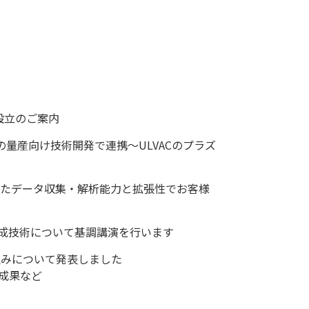
ter設立のご案内
の量産向け技術開発で連携～ULVACのプラズ
優れたデータ収集・解析能力と拡張性でお客様
a形成技術について基調講演を行います
組みについて発表しました
成果など