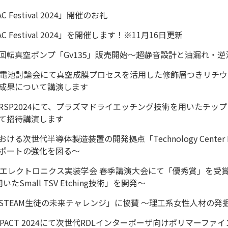
C Festival 2024」開催のお礼
AC Festival 2024」を開催します！※11月16日更新
回転真空ポンプ「Gv135」販売開始～超静音設計と油漏れ・
回電池討論会にて真空成膜プロセスを活用した修飾層つきリチ
成果について講演します
P-IRSP2024にて、プラズマドライエッチング技術を用いた
て招待講演します
おける次世代半導体製造装置の開発拠点「Technology Center
ポートの強化を図る～
回エレクトロニクス実装学会 春季講演大会にて「優秀賞」を受賞
用いたSmall TSV Etching技術」を開発～
STEAM生徒の未来チャレンジ」に協賛 ～理工系女性人材の発
MPACT 2024にて次世代RDLインターポーザ向けポリマーファ