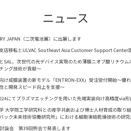
ニュース
ERY JAPAN（二次電池展）に出展します
移転とULVAC Southeast Asia Customer Support Cen
ACとSAL、次世代の光デバイス実現のため薄膜ニオブ酸リチウム
チング技術が貢献～
向け成膜装置の新モデル「ENTRON-EXX」受注受付開始～
性と開発スピード向上を支援～
M2024にてプラズマエッチングを用いた先端実装向け高精度vi
学 大学院工学研究科との産学共創および博士人材育成の取り
バック未来技術協働研究所」における細胞凍結乾燥技術の研究
L討論会 第39回例会で発表します