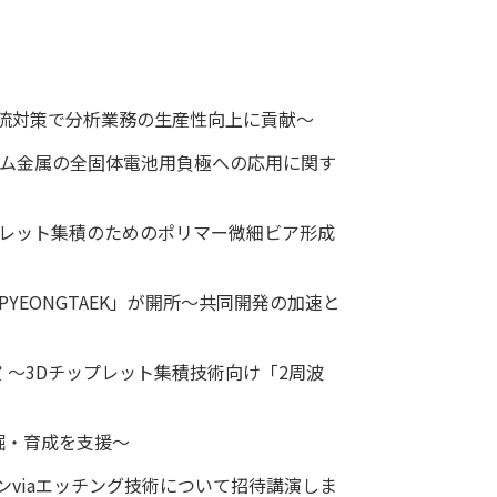
逆流対策で分析業務の生産性向上に貢献～
ウム金属の全固体電池用負極への応用に関す
チップレット集積のためのポリマー微細ビア形成
 PYEONGTAEK」が開所～共同開発の加速と
 ～3Dチップレット集積技術向け「2周波
掘・育成を支援～
インviaエッチング技術について招待講演しま