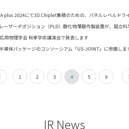
ETA plus 2024にて3D Chiplet集積のための、パネルレ
レーザーデポジション（PLD）酸化物薄膜作製装置が、国立
回応用物理学会 秋季学術講演会で発表します
半導体パッケージのコンソーシアム「US-JOINT」に参画しま
1
2
3
4
5
6
IR News