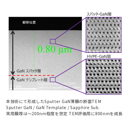
本技術にて形成したSputter GaN薄膜の断面TEM
Sputter GaN / GaN Template / Sapphire Sub.
実用膜厚は～200nm程度を想定 TEM評価用に800nmを成長