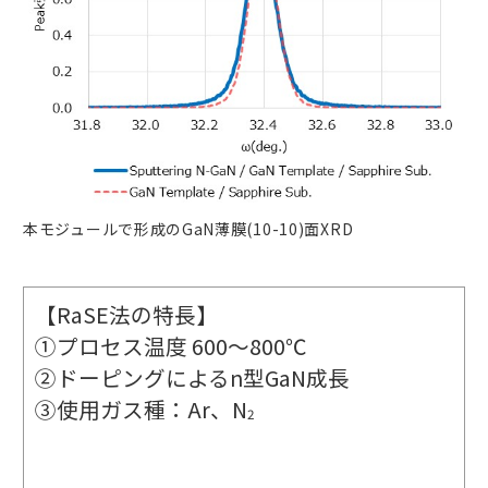
本モジュールで形成のGaN薄膜(10-10)面XRD
【RaSE法の特長】
①プロセス温度 600～800℃
②ドーピングによるn型GaN成長
③使用ガス種：Ar、N
2