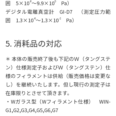
囲 5×10
〜9.9×10
Pa）
-8
0
デジタル電離真空計 GI-D7 （測定圧力範
囲 1.3×10
〜1.3×10
Pa）
-6
-2
5. 消耗品の対応
＊ 本体の販売終了後も下記のＷ（タングステ
ン）仕様測定子およびＷ（タングステン）仕
様のフィラメントは供給（販売価格は変更な
し）を継続いたします。但し現行の測定子は
在庫限りとさせて頂きます。
・Wガラス型（Wフィラメント仕様） WIN-
G1,G2,G3,G4,G5,G6,G7