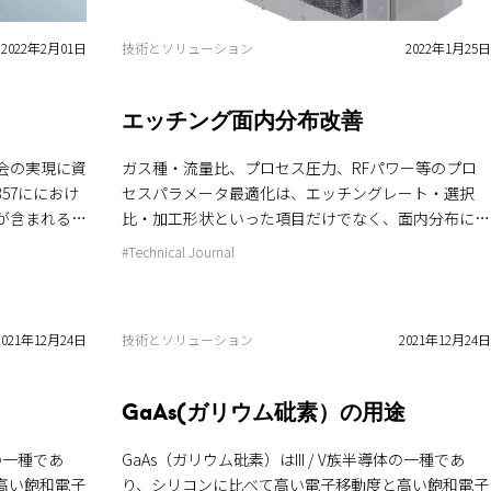
半導体・電子部品の製造工程で重要な役割を果たして
を促すために
技術とソリューション
2022年1月25日
いる。 エッチング装置の紹介はこちら 意外と知らな
2022年2月01日
汗をかきなが
い真空用語解説一覧
した。 清
は、水生生物
エッチング面内分布改善
の解説を受け
ガニやカジカ
ガス種・流量比、プロセス圧力、RFパワー等のプロ
会の実現に資
貴重な機会と
セスパラメータ最適化は、エッチングレート・選択
357ににおけ
歩 昼食後に
比・加工形状といった項目だけでなく、面内分布にも
が含まれる。
顔があふれる
影響します。したがって、プロセスによる分布追求に
望な窒化ガリ
#Technical Journal
森林の心地よ
は、他の項目とのトレードオフが発生します。 分布
バイス動作検
しい思い出と
追求をプロセスではなく、ハードで行う場合、アンテ
的に行う研究
た活動を通
ナ構造や電極間距離の最適化で対応可能ですが、装置
ョンも活用し
ぐことを目指
2021年12月24日
技術とソリューション
2021年12月24日
仕様を決めてしまうため、トレードオフの関係は解消
実用化に向け
もに、森林保
されません。 ULVACが提案する新プラズマ源「ISM-d
る。 GaN
uo」ならプロセスパラメータそのままに、分布のみ
チング技術
GaAs(ガリウム砒素）の用途
がる約529
最適化可能です。 新プラズマ源「ISM-duo」の特徴 従
エネルギー消
団法人かな
来のISMプラズマ源が持つ高密度プラズマの特徴に加
る。一方で，
体の一種であ
GaAs（ガリウム砒素）はIII / V族半導体の一種であ
ます。 水
え、ISM-duoプラズマ源はRFパワー分配ユニットを搭
排出される二
高い飽和電子
り、シリコンに比べて高い電子移動度と高い飽和電子
まれていま