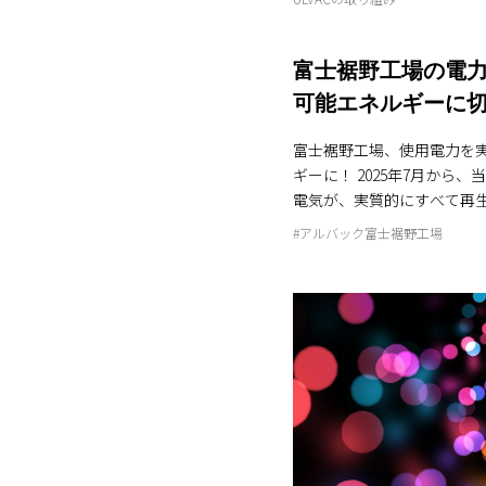
富士裾野工場の電力
可能エネルギーに
富士裾野工場、使用電力を
ギーに！ 2025年7月から、当社の富士裾野工場で使う
電気が、実質的にすべて再
ネ）由来のものになりました
#アルバック富士裾野工場
とは、太陽光や風力など、
電気のこと。環境にやさし
るCO2の排出を減らすことができま
実現したの？ 今回の切り替
パートナー株式会社が提供
ートPPA」という仕組みを
場の敷地外にある太陽光発
般の電力網を通じて工場に
この仕組みを使うことで、年間
（MWh）もの再エネ電力を安