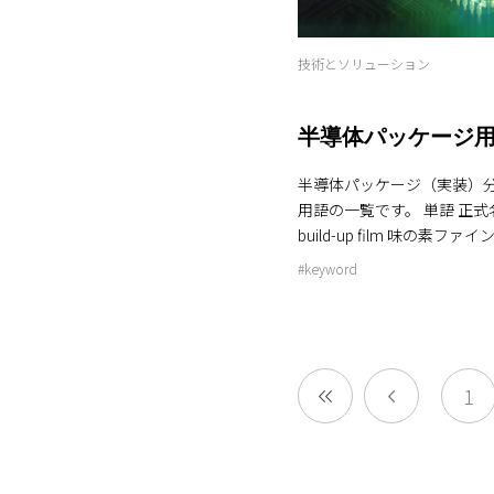
る契約のこと。 敷地内に発
広い視野角にわたって信号
多くの再エネを安定的に調達できま
象物からの反射光が大きな
証書 電気そのものとは別に
PF透過帯の中心波長のオフ
技術とソリューション
作られた電気の環境価値を証
過率のものが求められる。 BPF（バンドパスフィルタ
れを購入することで、実質
ー）の原理 そのため，これ
っていると認められます。 これからもアルバック
高屈折率成膜材料のTa 2 O 5 ，
半導体パッケージ
は、環境にやさしい技術と
て，近赤外波長領域での屈
まと一緒に持続可能な未来を
を吸収する特性をもつ水素
半導体パッケージ（実装）分
援よろしくお願いします！
（a-Si:H）を使用したBPFが
用語の一覧です。 単語 正式名称 内容 A ABF Ajinmoto
Hを使用することでBPFの
build-up film 味の素ファイン
となり生産性の向上が期待され
m。業界シェアが100%に近い。 AM Acoustic Mi
#keyword
すようにスマートフォンの
opy 超音波顕微鏡 AiP Antenna in Package アンテナと
従来レンズや光学フィルタな
RF chipを同一に実装する方法 AP / アプリケーシ
どの半導体部品を別々に製
プロセッサー Application 
み立てを行っていたが，今
オペレーション以外の動作を行う
を作製，貼り付けを行った後
レータ サーバーの処理能力を向上させるツール B BE
1
er Level Optics）と
OL Back end of lin
言われている。そのため，φ200
程 BGA Ball grid array パッケージ裏面にSolder bump
ーハへの対応，品質面にお
を格子状に規則的に並べた構造 Bridge 微細パ
クル装置・ハンドリング管
が形成されたSi bridgeによ