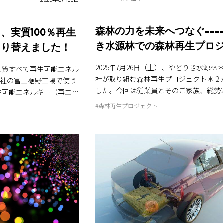
森林の力を未来へつなぐ---
、実質100％再生
き水源林での森林再生プロ
切り替えました！
2025年7月26日（土）、やどりき水源林
実質すべて再生可能エネル
社が取り組む森林再生プロジェクト＊２
した。今回は従業員とそのご家族、総勢2
生可能エネルギー（再エ
し、自然とふれあいながら学びと体験を
。 再生可能エネルギー
#森林再生プロジェクト
なりました。 森林が育む「水のちから」を体験 活動
自然の力を使って作られる
の中心となったのは、「水源涵養（かん
く、地球温暖化の原因とな
を学ぶ実験です。これは、森林が雨水を
す。 どうやって
りと地中に浸透させることで、川や地下
えは、東京電力エナジー
定させる働きのこと。実験では、荒れた
する「オフサイトコーポレ
れた森林を模したキットに水を流し、流
使っています。これは、工
色・量の違いを観察しました。 子どもか
電所で作られた電気を、一
で、目で見て体験することで、森林が私
届ける契約のことです。
支えていることを実感。水不足や洪水と
約3,200メガワット時
が、森林の状態と密接に関係しているこ
定的に調達でき、約1,30