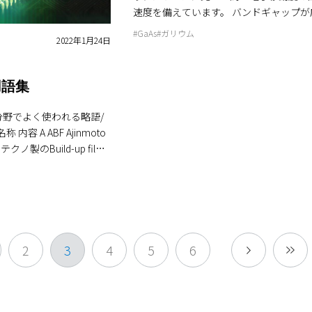
電設備を設置するよりも
損失を少なくするため，対
酸化炭素（CO2）や温室効果ガスが環境
速度を備えています。 バンドギャップが広く、高い
す。 ＊２）森林再生プロジェクト 本社・工場が立地
す。 再エネ電力
角度で入射した場合でもB
は甚大であり，地球温暖化防止，省エネ
動作周波数を有し、高周波デバイスに利
している神奈川県の森林は、全国平均に
、再生可能エネルギーで
#GaAs
#ガリウム
セット量が小さく，高透
指した研究開発がとても重要になってお
2022年1月24日
す。 また、InPもGaAs同様、直接遷移
少ない数値となっています。 神奈川県で
明する証書のこと。 こ
題である。 GaNは，現在半導体パワー
り発光させることが可能です。InPで代
の役割を持つ森林の豊かな恵みを次の世
的に再エネ由来の電力を使
まで主に使用されてきた
流となっているシリコン（Si）に比べて
イスに端面発光レーザー（EEL）があり
ための整備活動が行われています。 この
Nb 2 O 5，TiO 2に比べ
ップエネルギー及び絶縁破壊電界強度が
用語集
の分野で長く利用されてきており、主に
賛同し、神奈川県が推進する「森林再生
取り組みを通じて、みなさ
折率が高く可視光波長領域
電子移動度が高く，優れた基礎物性を有
とする長距離向けで使用されます。 このE
制度に2022年6月から参画しています。
つくっていきます。 応
化アモルファスシリコン
のため，GaNは低損失かつ高耐圧パワー
野でよく使われる略語/
スフローの中には、100nm程度のグレ
森林整備を通して算定されるCO₂吸収量は
注目されている1 ）。a-Si:
て，特に環境負荷軽減となるハイブリッ
成後、MOCVDによるエピ膜の再成長を
47tになります。 地球にやさしく持続可
膜層数，膜厚の低減が可能
（HV）や電気自動車（EV）への応用が
テクノ製のBuild-up fil
ります。グレーティング形成においては
りに貢献するという2050年にありたい
る。 また，Fig.3に示
る。 GaNを用いたパワーデバイスには
crosc
メージレスが求められます。再成長膜は
て、環境活動に取り組んでいます。
カメラモジュールなどは，
構造の研究開発が進められている1 ）。
ッジ形成し、保護膜形成、電極付けとい
どの光学部品とCMOSな
デバイス構造の特徴から縦型トレンチゲートMe
ョン
ます。なお、このリッジ形成については
造後，モジュールとして組
desemiconductor field-effect transisto
processor 通信通話以外の
り要求が増えており、ULVACではマスク
後ウェーハレベルで各部品
s）は，チップの小型化と高速スイッチ
デバイス アクセラ
で、非常に平滑な側壁と垂直性を得るエ
にカットするWLO（Waf
するデバイスとして注目されている。ト
2
3
4
5
6
セスを確立しています。
呼ばれる製造方法が主流になると
という名称の通り，GaNウェーハ表面に
e 半導体チップに配線を形成する工
 mm，φ300 mm ウェ
1 μm程度の溝（トレンチ）を形成する
いても従来より低パーティ
イスのオンオフのスイッチング動作を行
ターン
理の対応が求められる。光
て機能させる。 トレンチは，エッチン
って、ChipとChipを接続し