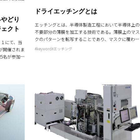
ドライエッチングとは
-やどり
エッチングとは、半導体製造工程において半導体上の
ジェクト
不要部分の薄膜を加工する技術である。薄膜上のマス
クのパターンを転写することであり、マスクに覆われ
＊１にて、当
ていない部分の薄膜を一部または全部除去する工程の
#keyword
#エッチング
が開催されま
ことを指す。 ドライエッチングでは、一般的に誘導
5名が参加
結合プラズマ (ICP, Inductively Coupled Plasma) や容
深める一日と
量結合プラズマ (CCP, Capacitively Coupled Plasma)
などの真空放電プラズマを用いる。 エッチング対象
よう）機能」
物に対して反応性を有するガスのプラズマを生成し、
蓄え、ゆっく
処理基板にバイアスを印加することでプラズマ中の反
水の水量を安
応性イオンを基板表面に引き込み、エッチングを促進
森林と保全さ
する。反応性イオンエッチング (RIE, Reactive Ion Etc
れ方や水の
hing) とも呼ばれる。より速く異方性をもってマスク
ら大人ま
のパターンを薄膜に転写できる。そして、薄膜材料
たちの生活を
(固体) を化学反応によって気体として排気するため、
いった問題
真空容器中への薄膜元素の蓄積を抑制でき、エッチン
とを学びまし
グの長期動作安定性が高い。それらの特徴によって、