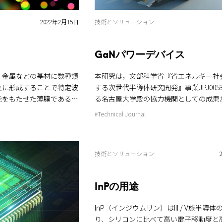
た。 汗を流して、森を守る 実際の間伐作業にも挑
すことが見込まれていま
戦。枝打ちや間伐は、森林の健全な成長
書という環境価値の証明
2022年2月15日
技術とソリューション
欠かせない作業です。参加者の皆さんは
士裾野工場で使う電気は
らも、達成感に満ちた表情で作業を終えま
エネルギー由来」と言える
流に生きる命との出会い 寄沢の清流で
GaNパワーデバイス
の観察も行いました。インストラクター
らし、地球温暖化の防止に
ながら、「きれいな水」に生息するサワ
再エネは価格が安定して
，金属などの基材に数種類
本研究は，文部科学省『省エネルギー社
を実際に観察。水質と生物の関係を学ぶ
騰リスクを減らせます。
互に形成することで特定波
する次世代半導体研究開発』事業JPJ005
なりました。 夏の思い出と、未来への一
した取り組みは、社会から
能をもたせた薄膜である
る名古屋大学殿の協力機関としての成果
はスイカ割りも行われ、子どもたちの笑
ンズの反射防止膜や増反射ミ
本事業では，次世代半導体材料として有
#Technical Journal
ひとときに。暑い日ではありましたが、
量を2023年比で50％削
フィルタやハーフミラーな
ウム（GaN）に関して，材料創製からデ
い風の中で過ごした時間は、夏休みの楽
ロを目指しています。富士裾
証・システム応用までの研究開発を一体
なったことでしょう。 私たちは、こうし
場でも太陽光発電設備を稼
，距離計測用のLiDAR
開発拠点を構築し，理論・シミュレーシ
じて、次世代に豊かな自然環境を引き継
技術とソリューション
生可能エネルギーの導入を
 Ranging），生体認証などのデ
た基礎基盤研究を実施することにより，
しています。今後も従業員の皆さんとと
れからも持続可能な社会
されている。これらのデバ
た研究開発を加速することを目的としてい
全に積極的に取り組んでまいります。 参考情報 ＊
さしいエネルギーの活用を
に，光源から特定の波長の光
パワーデバイスの低ダメージドライエッ
InPの用途
１）やどりき水源林 神奈川県松田町寄に広
から反射してきた特定波長
近年の飛躍的な科学技術の進歩に伴い，
haの森林で、神奈川県が管理し、公益財
る再生可能エネルギー発電所
nd Pass Filter）が
費量は世界的にますます膨大になってい
InP（インジウムリン）はIII / V族半導
がわトラストみどり財団が運営協力してい
電力網を通じて供給を受け
証用途の近赤外BPFは，
エネルギー発電やガソリン自動車等から
り、シリコンに比べて高い電子移動度と
源涵養や自然体験の場として県民に親し