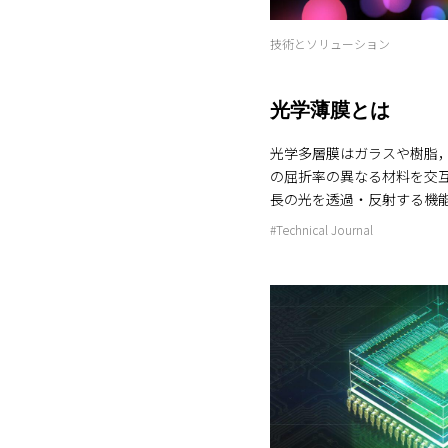
0トンものCO2排出を減ら
す。 さらに、再エネ電力証
技術とソリューション
書も購入しているため、富
「実質的に100％再生可能
のです。 再生可能エネルギーのメリットって？ 環境
光学薄膜とは
にやさしいCO2の排出を減
貢献します。 電気代の安定
光学多層膜はガラスや樹脂
いるため、電気代の急な高
の屈折率の異なる材料を交
企業価値の向上環境に配慮
長の光を透過・反射する機
の信頼や評価を高めます。 今後の取り組み 当社は、2
（Fig.1）。かねてよりレ
#Technical Journal
030年までに温室効果ガス排出
ラーなどで使用され，光学
減し、2050年には実質ゼ
ど応用例は多岐にわたる。 光学薄膜の原理 また，近
野工場だけでなく、九州工
年では3D顔認証用のセンサー
働させるなど、国内外で再
（Light Detection and
計画的に進めています。 こ
バイスにも光学薄膜が活用
の実現に向けて、環境にや
イスではFig.2に示すよう
推進していきます。 用語解説 オフサイトコーポレー
を対象物に照射し，対象物
トPPA 工場の敷地外にあ
の光のみを検出するため，BPF（Ba
から電気を購入し、一般の
用いられている。特に，顔認