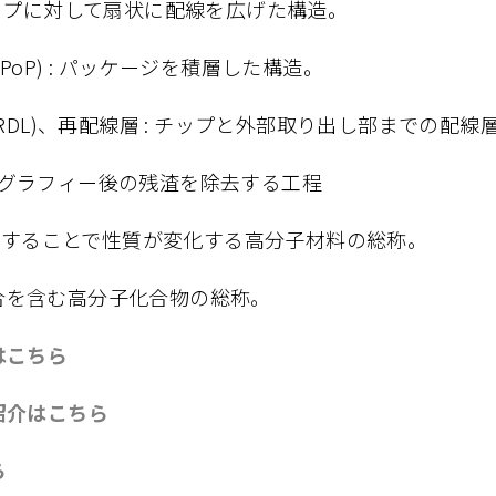
 : チップに対して扇状に配線を広げた構造。
age (PoP) : パッケージを積層した構造。
layer (RDL)、再配線層 : チップと外部取り出し部までの配線
トリソグラフィー後の残渣を除去する工程
照射することで性質が変化する高分子材料の総称。
mide結合を含む高分子化合物の総称。
はこちら
紹介はこちら
ら