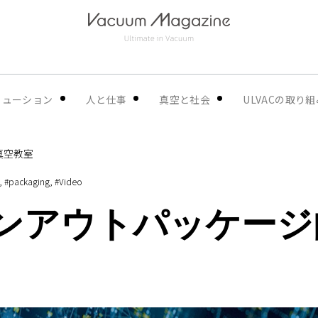
リューション
人と仕事
真空と社会
ULVACの取り組
真空教室
#packaging
#Video
ファンアウトパッケー