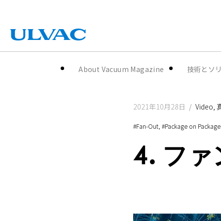
ULVAC
About Vacuum Magazine
技術とソ
2021年10月28日
Video
#Fan-Out
#Package on Package
4. 