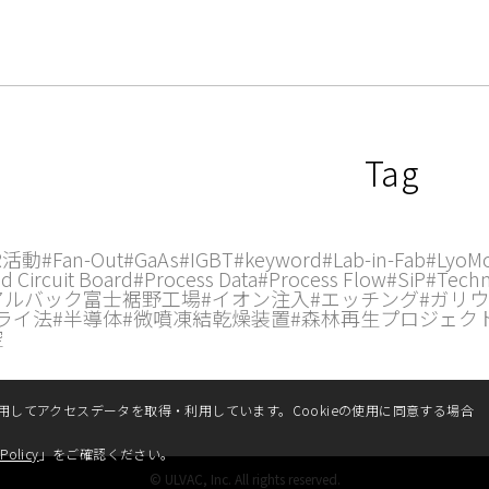
Tag
R活動
#Fan-Out
#GaAs
#IGBT
#keyword
#Lab-in-Fab
#LyoM
d Circuit Board
#Process Data
#Process Flow
#SiP
#Techn
アルバック富士裾野工場
#イオン注入
#エッチング
#ガリ
ライ法
#半導体
#微噴凍結乾燥装置
#森林再生プロジェク
空
用してアクセスデータを取得・利用しています。Cookieの使用に同意する場合
Policy
」をご確認ください。
© ULVAC, Inc. All rights reserved.