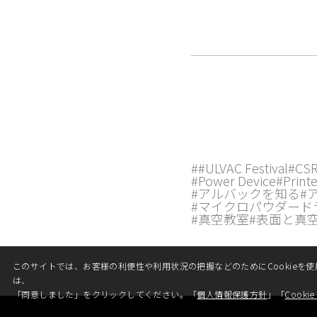
シ
ョ
ン
##ULVAC Festival
#CS
#Power Device
#Printe
#アルバックを知る
#
#マイクロパウダード
#真空教室
#表面と真
このサイトでは、お客様の利便性や利用状況の把握などのためにCookieを使
は、
「同意しました」をクリックしてください。「
個人情報保護方針
」「
Cookie 