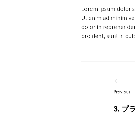
Lorem ipsum dolor si
Ut enim ad minim ven
dolor in reprehenderi
proident, sunt in cul
投
稿
Previous
ナ
3. 
ビ
ゲ
ー