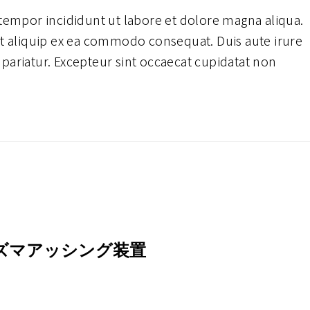
 tempor incididunt ut labore et dolore magna aliqua.
ut aliquip ex ea commodo consequat. Duis aute irure
a pariatur. Excepteur sint occaecat cupidatat non
ラズマアッシング装置