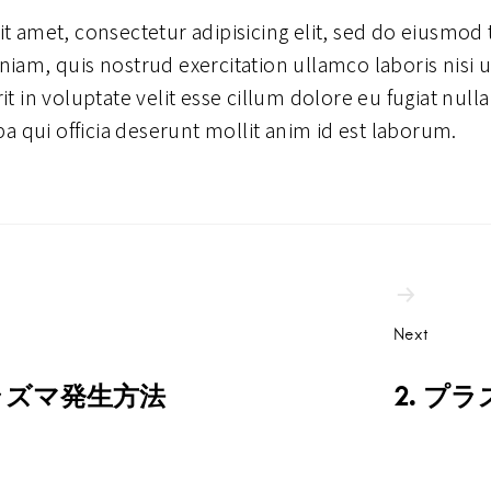
t amet, consectetur adipisicing elit, sed do eiusmod
iam, quis nostrud exercitation ullamco laboris nisi 
t in voluptate velit esse cillum dolore eu fugiat null
pa qui officia deserunt mollit anim id est laborum.
Next
プラズマ発生方法
2. プ