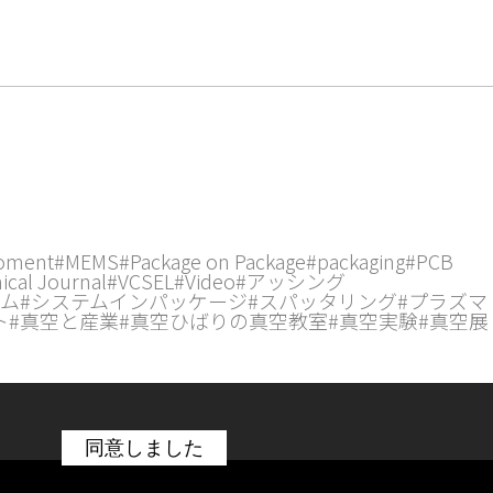
oment
#MEMS
#Package on Package
#packaging
#PCB
ical Journal
#VCSEL
#Video
#アッシング
ウム
#システムインパッケージ
#スパッタリング
#プラズマ
ト
#真空と産業
#真空ひばりの真空教室
#真空実験
#真空展
同意しました